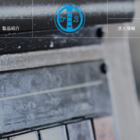
製品紹介
求人情報
Procuct
Recruit